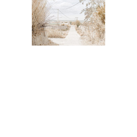
Còrrec Sec